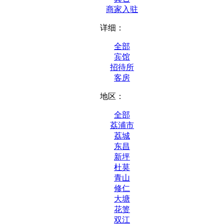
商家入驻
详细：
全部
宾馆
招待所
客房
地区：
全部
荔浦市
荔城
东昌
新坪
杜莫
青山
修仁
大塘
花箦
双江