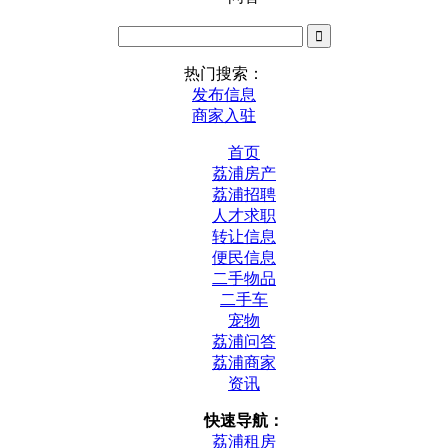
热门搜索：
发布信息
商家入驻
首页
荔浦房产
荔浦招聘
人才求职
转让信息
便民信息
二手物品
二手车
宠物
荔浦问答
荔浦商家
资讯
快速导航：
荔浦租房