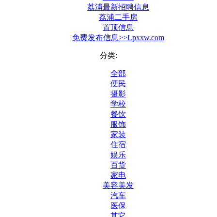
荔浦最新招聘信息
荔浦二手房
置顶信息
免费发布信息>>Lpxxw.com
分类:
全部
便民
摄影
学校
餐饮
服饰
家装
住宿
娱乐
百货
家电
美容美发
汽车
医保
其它