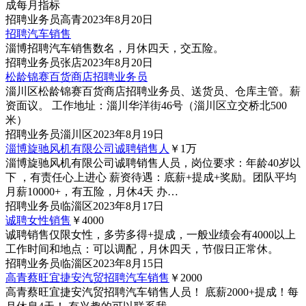
成每月指标
招聘
业务员
高青
2023年8月20日
招聘汽车销售
淄博招聘汽车销售数名，月休四天，交五险。
招聘
业务员
张店
2023年8月20日
松龄锦赛百货商店招聘业务员
淄川区松龄锦赛百货商店招聘业务员、送货员、仓库主管。薪
资面议。 工作地址：淄川华洋街46号（淄川区立交桥北500
米）
招聘
业务员
淄川区
2023年8月19日
淄博旋驰风机有限公司诚聘销售人
￥1
万
淄博旋驰风机有限公司诚聘销售人员，岗位要求：年龄40岁以
下 ，有责任心上进心 薪资待遇：底薪+提成+奖励。团队平均
月薪10000+，有五险，月休4天 办…
招聘
业务员
临淄区
2023年8月17日
诚聘女性销售
￥4000
诚聘销售仅限女性，多劳多得+提成，一般业绩会有4000以上
工作时间和地点：可以调配，月休四天，节假日正常休。
招聘
业务员
临淄区
2023年8月15日
高青蔡旺宜捷安汽贸招聘汽车销售
￥2000
高青蔡旺宜捷安汽贸招聘汽车销售人员！ 底薪2000+提成！每