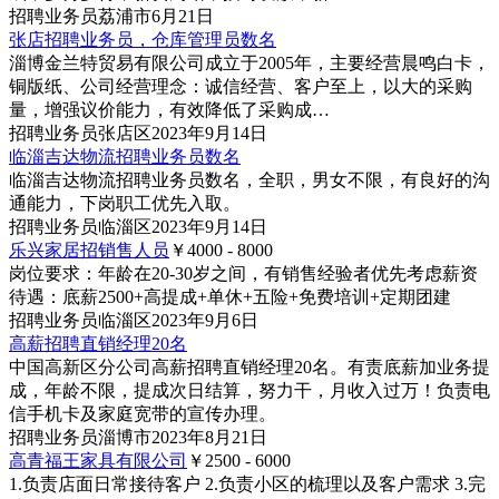
招聘
业务员
荔浦市
6月21日
张店招聘业务员，仓库管理员数名
淄博金兰特贸易有限公司成立于2005年，主要经营晨鸣白卡，
铜版纸、公司经营理念：诚信经营、客户至上，以大的采购
量，增强议价能力，有效降低了采购成…
招聘
业务员
张店区
2023年9月14日
临淄吉达物流招聘业务员数名
临淄吉达物流招聘业务员数名，全职，男女不限，有良好的沟
通能力，下岗职工优先入取。
招聘
业务员
临淄区
2023年9月14日
乐兴家居招销售人员
￥4000 - 8000
岗位要求：年龄在20-30岁之间，有销售经验者优先考虑薪资
待遇：底薪2500+高提成+单休+五险+免费培训+定期团建
招聘
业务员
临淄区
2023年9月6日
高薪招聘直销经理20名
中国高新区分公司高薪招聘直销经理20名。有责底薪加业务提
成，年龄不限，提成次日结算，努力干，月收入过万！负责电
信手机卡及家庭宽带的宣传办理。
招聘
业务员
淄博市
2023年8月21日
高青福王家具有限公司
￥2500 - 6000
1.负责店面日常接待客户 2.负责小区的梳理以及客户需求 3.完