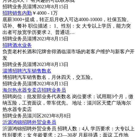
月休息4天！ 有兴趣的可以联系我
招聘
业务员
淄博
2023年8月15日
招聘销售内勤
￥4000 - 1
万
底薪3000+提成，转正后月收入可达4000-10000，社保五险、
话补、餐补 职位描述： 1、性别：女 大专以上学历，能力突
出者可放宽学历要求 2、普通话…
招聘
业务员
淄博
2023年8月15日
招聘酒水业务
负责老村长酒和沱牌舍得酒临淄市场的老客户维护与新客户开
发
招聘
业务员
淄博
2023年8月13日
淄博招聘汽车销售数名
博招聘汽车销售数名，月休四天，交五险。
招聘
业务员
淄博
2023年8月13日
海尔热水器专卖店招聘业务员
招聘岗位：批发部业务代表数名 岗位要求：试用期3个月，缴
纳五险，工资面议，带车优先。 地址：淄川区天鹭广场海尔
热水器专卖店
招聘
业务员
淄川区
2023年8月8日
沂源鸿锦招聘外贸业务员
沂源鸿锦招聘外贸业务员 招聘人数：4人 学历要求：大专以上
性别要求：女 年龄要求：23—30岁 月薪待遇：面议 工作地